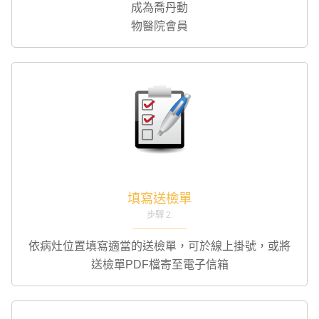
成為喬丹動
物醫院會員
填寫送檢單
步驟 2.
依病灶位置填寫適當的送檢單，可於線上掛號，或將
送檢單PDF檔寄至電子信箱